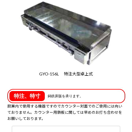
GYO-156L 特注大型卓上式
特注、特寸
鋳鉄床版を承ります。
厨房内で使用する機器ですのでカウンター対面でのご使用には向い
鉄板の使いはじめの取扱いについて
ておりません。カウンター用鉄板に関しては早めのお打ち合わせを
お願いしております。
油を引かずに、バーナーに点火して中央で鉄板
全体を温め、汚れ及び錆材を取り除きます。次