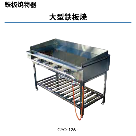
コ
ナ
鉄板焼物器
ン
ビ
テ
ゲ
大型鉄板焼
ン
ー
ツ
シ
へ
ョ
ス
ン
キ
に
ッ
移
プ
動
GYO-126H