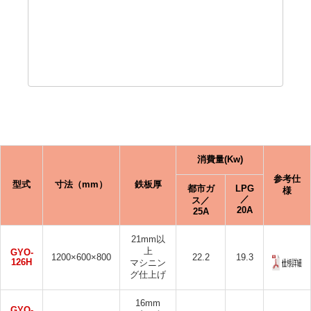
にまんべんなく油をならし、野菜くずなどを何
度か繰り返し焼き鉄の臭みや汚れを取り除きま
す。ミガキの鉄板は火が強いと変色ししてしま
いますので、中火以下でご使用下さい。鉄板に
焼き色がついてしまった時はステーキ用パッド
等で一方向に磨いて下さい。
消費量(Kw)
参考仕
型式
寸法（mm）
鉄板厚
都市ガ
LPG
様
／
ス／
20A
25A
21mm以
上
GYO-
1200×600×800
22.2
19.3
126H
マシニン
グ仕上げ
16mm
GYO-