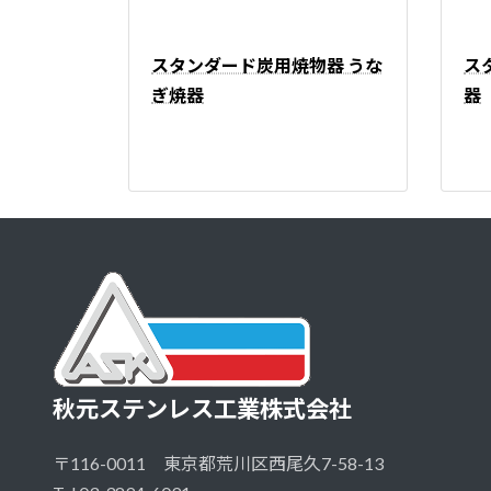
スタンダード炭用焼物器 うな
ス
ぎ焼器
器
秋元ステンレス工業株式会社
〒116-0011 東京都荒川区西尾久7-58-13