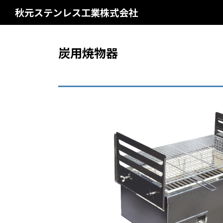
コ
ナ
秋元ステンレス工業株式会社
ン
ビ
テ
ゲ
ン
ー
炭用焼物器
ツ
シ
へ
ョ
ス
ン
キ
に
ッ
移
プ
動