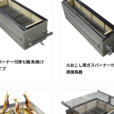
バーナー付炭七輪 魚焼CF
火おこし用ガスバーナー
イプ
用焼鳥器