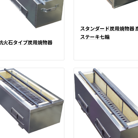
スタンダード炭用焼物器 
ステーキ七輪
抗火石タイプ炭用焼物器