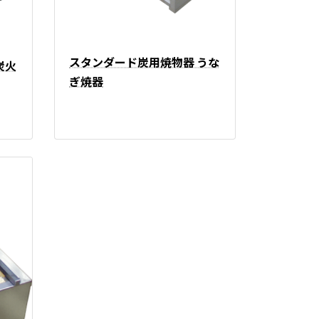
スタンダード炭用焼物器 うな
炭火
ぎ焼器