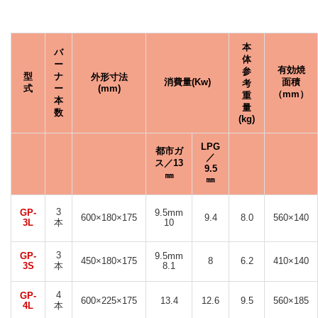
本
バ
体
ー
有効焼
参
型
ナ
外形寸法
消費量(Kw)
面積
考
式
ー
(mm)
（mm）
重
本
量
数
(kg)
LPG
都市ガ
／
ス／13
9.5
㎜
㎜
3
GP-
9.5mm
600×180×175
9.4
8.0
560×140
3L
本
10
3
GP-
9.5mm
450×180×175
8
6.2
410×140
3S
本
8.1
4
GP-
600×225×175
13.4
12.6
9.5
560×185
4L
本