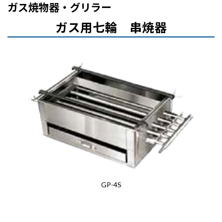
コ
ナ
ガス焼物器・グリラー
ン
ビ
テ
ゲ
ガス用七輪 串焼器
ン
ー
ツ
シ
へ
ョ
ス
ン
キ
に
ッ
移
プ
動
GP-4S