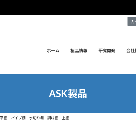
カ
ホーム
製品情報
研究開発
会社
ASK製品
平棚 パイプ棚 水切り棚 調味棚 上棚