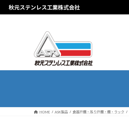
コ
ナ
秋元ステンレス工業株式会社
ン
ビ
テ
ゲ
ン
ー
ツ
シ
へ
ョ
ス
ン
キ
に
ッ
移
プ
動
HOME
ASK製品
食器戸棚・吊り戸棚・棚・ラック