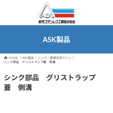
コ
ナ
ン
ビ
テ
ゲ
ン
ー
ツ
シ
へ
ョ
ス
ン
ASK製品
キ
に
ッ
移
プ
動
HOME
ASK製品
シンク・食器洗浄ライン
シンク部品 グリストラップ蓋 側溝
シンク部品 グリストラップ
蓋 側溝
ASK製品 はありません。