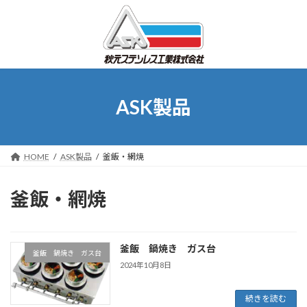
コ
ナ
ン
ビ
テ
ゲ
ン
ー
ツ
シ
へ
ョ
ス
ン
ASK製品
キ
に
ッ
移
プ
動
HOME
ASK製品
釜飯・網焼
釜飯・網焼
釜飯 鍋焼き ガス台
釜飯 鍋焼き ガス台
2024年10月8日
続きを読む