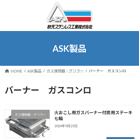
コ
ナ
ン
ビ
テ
ゲ
ン
ー
ツ
シ
へ
ョ
ス
ン
ASK製品
キ
に
ッ
移
プ
動
HOME
ASK製品
ガス焼物器・グリラー
バーナー ガスコンロ
バーナー ガスコンロ
火おこし用ガスバーナー付炭用ステーキ
ガス焼物器・グリラー
七輪
2024年9月25日